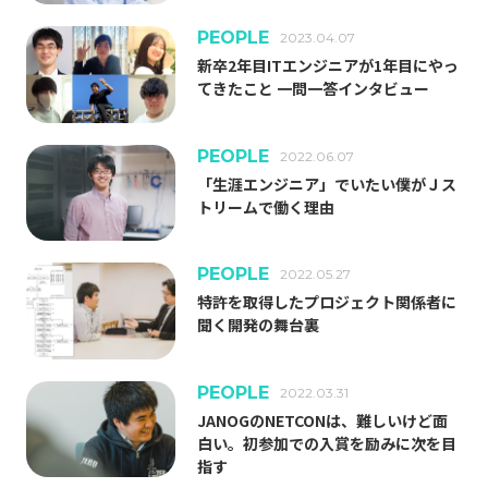
Jストリーム・技術の歴史
PEOPLE
2023.04.07
キャリア形成
新卒2年目ITエンジニアが1年目にやっ
働く環境
てきたこと 一問一答インタビュー
GLOSSARY
PEOPLE
2022.06.07
動画配信 用語集
「生涯エンジニア」でいたい僕がＪス
トリームで働く理由
PEOPLE
2022.05.27
特許を取得したプロジェクト関係者に
聞く開発の舞台裏
CDN
J-Stream CDNext
J-Stream Cloud
#
#
#
PEOPLE
2022.03.31
JANOGのNETCONは、難しいけど面
J-Stream Equipmedia
SaaSサービス
#
#
白い。初参加での入賞を励みに次を目
指す
インフラエンジニア
オンプレミス
お知らせ
#
#
#