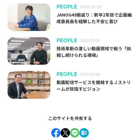
PEOPLE
2022.03.30
クラウド
チャレンジ
#
#
JANOG49振返り：新卒2年目で企画編
成委員長を経験した不安と喜び
バックエンドエンジニア
#
フロントエンドエンジニア
仕事の醍醐味
#
#
PEOPLE
2021.07.05
技術革新の激しい動画領域で戦う「挑
動画
業務紹介
組織の魅力
組織体制
戦し続けられる現場」
#
#
#
#
開発環境
#
PEOPLE
2021.07.05
動画配信サービスを開発するＪストリ
タグ一覧
ームが目指すビジョン
このサイトを共有する
Facebook
Twitter
Line
Hatena