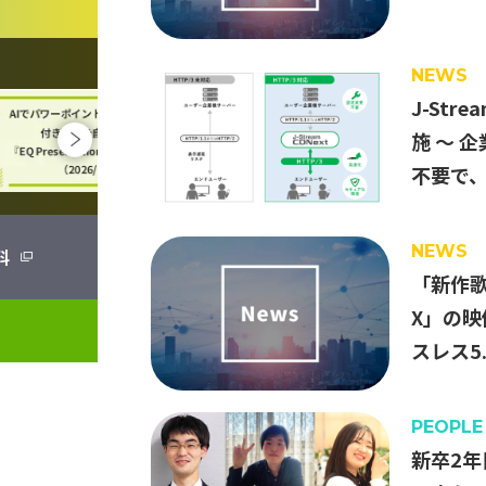
ニア
NEWS
動画
J-Str
環境
施 ～ 
不要で、
NEWS
料
「新作歌
X」の映
スレス5
PEOPLE
新卒2年