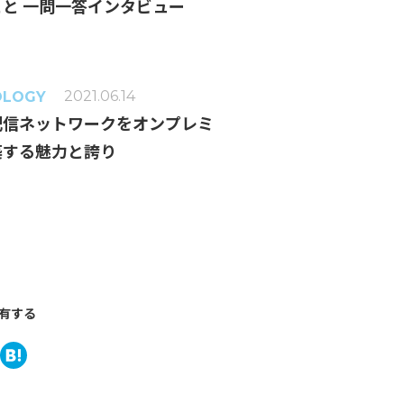
と 一問一答インタビュー
2021.06.14
OLOGY
配信ネットワークをオンプレミ
築する魅力と誇り
有する