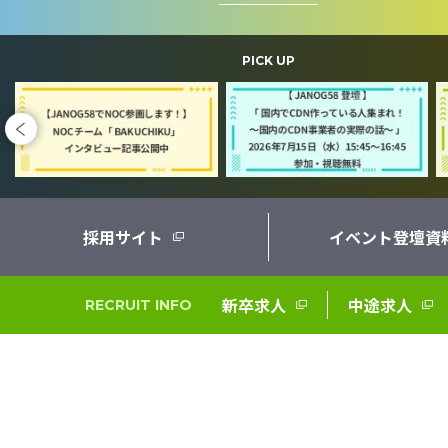
クラウド
チャレンジ
バックエンドエンジ
#
#
#
PICK UP
フロントエンドエンジニア
仕事の醍醐味
#
#
#
業務紹介
組織の魅力
組織体制
開発
#
#
#
#
採用サイト
イベント登壇資
新卒求人
中途求人
RECRUIT INFO