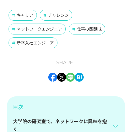
インフラエンジニア
オンプレミス
お知らせ
#
#
#
キャリア
チャレンジ
#
#
クラウド
チャレンジ
#
#
ネットワークエンジニア
仕事の醍醐味
#
#
バックエンドエンジニア
#
新卒入社エンジニア
#
フロントエンドエンジニア
仕事の醍醐味
#
#
SHARE
動画
業務紹介
組織の魅力
組織体制
#
#
#
#
Facebook
Twitter
Line
Hatena
開発環境
#
タグ一覧
目次
大学院の研究室で、ネットワークに興味を抱
く