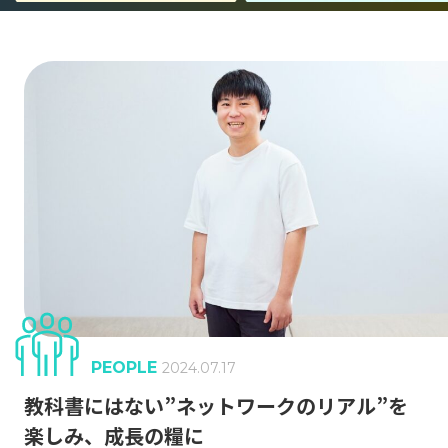
事業紹介
エンジニア組織が目指すもの
Jストリーム・技術の歴史
キャリア形成
働く環境
GLOSSARY
動画配信 用語集
PEOPLE
2024.07.17
CDN
J-Stream CDNext
J-Stream Cloud
#
#
#
教科書にはない”ネットワークのリアル”を
楽しみ、成長の糧に
J-Stream Equipmedia
SaaSサービス
#
#