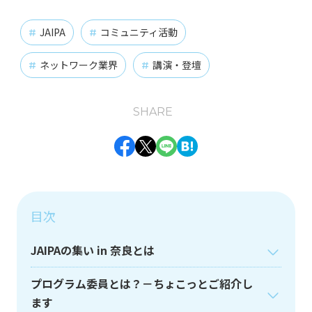
インフラエンジニア
オンプレミス
お知らせ
#
#
#
JAIPA
コミュニティ活動
#
#
クラウド
チャレンジ
#
#
ネットワーク業界
講演・登壇
#
#
バックエンドエンジニア
#
SHARE
フロントエンドエンジニア
仕事の醍醐味
#
#
Facebook
Twitter
Line
Hatena
動画
業務紹介
組織の魅力
組織体制
#
#
#
#
開発環境
#
目次
タグ一覧
JAIPAの集い in 奈良とは
プログラム委員とは？－ちょこっとご紹介し
ます