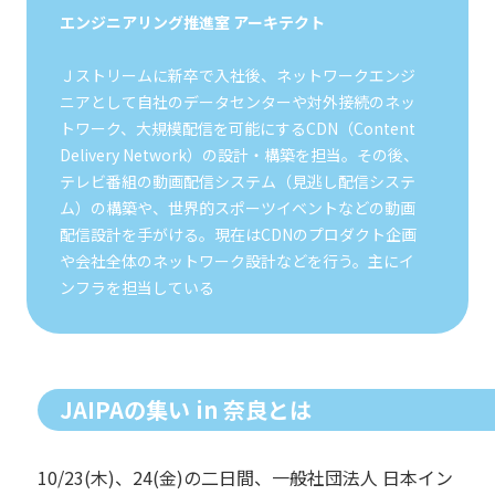
エンジニアリング推進室 アーキテクト
Ｊストリームに新卒で入社後、ネットワークエンジ
ニアとして自社のデータセンターや対外接続のネッ
トワーク、大規模配信を可能にするCDN（Content
Delivery Network）の設計・構築を担当。その後、
テレビ番組の動画配信システム（見逃し配信システ
ム）の構築や、世界的スポーツイベントなどの動画
配信設計を手がける。現在はCDNのプロダクト企画
や会社全体のネットワーク設計などを行う。主にイ
ンフラを担当している
JAIPAの集い in 奈良とは
10/23(木)、24(金)の二日間、一般社団法人 日本イン