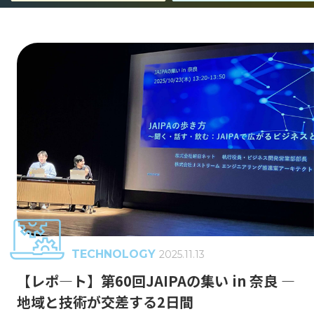
事業紹介
エンジニア組織が目指すもの
Jストリーム・技術の歴史
キャリア形成
働く環境
GLOSSARY
動画配信 用語集
TECHNOLOGY
2025.11.13
CDN
J-Stream CDNext
J-Stream Cloud
#
#
#
【レポ―ト】第60回JAIPAの集い in 奈良 ―
地域と技術が交差する2日間
J-Stream Equipmedia
SaaSサービス
#
#