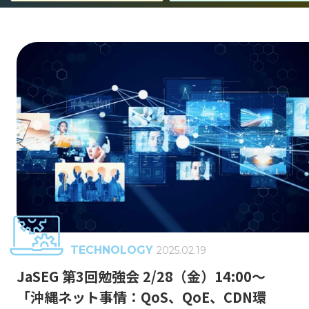
事業紹介
エンジニア組織が目指すもの
Jストリーム・技術の歴史
キャリア形成
働く環境
GLOSSARY
動画配信 用語集
TECHNOLOGY
2025.02.19
CDN
J-Stream CDNext
J-Stream Cloud
#
#
#
JaSEG 第3回勉強会 2/28（金）14:00～
「沖縄ネット事情：QoS、QoE、CDN環
J-Stream Equipmedia
SaaSサービス
#
#