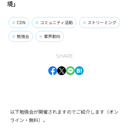
境」
インフラエンジニア
オンプレミス
お知らせ
#
#
#
CDN
コミュニティ活動
ストリーミング
#
#
#
クラウド
チャレンジ
#
#
勉強会
業界動向
#
#
バックエンドエンジニア
#
フロントエンドエンジニア
仕事の醍醐味
#
#
SHARE
動画
業務紹介
組織の魅力
組織体制
#
#
#
#
開発環境
#
タグ一覧
以下勉強会が開催されますのでご紹介します（オン
ライン・無料）。