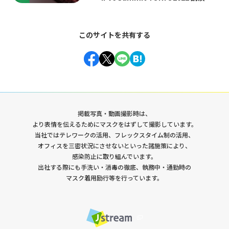
ポート〜
Jストリーム・技術の歴史
キャリア形成
このサイトを共有する
働く環境
GLOSSARY
動画配信 用語集
掲載写真・動画撮影時は、
より表情を伝えるためにマスクをはずして撮影しています。
当社ではテレワークの活用、フレックスタイム制の活用、
オフィスを三密状況にさせないといった諸施策により、
感染防止に取り組んでいます。
出社する際にも手洗い・消毒の徹底、執務中・通勤時の
CDN
J-Stream CDNext
J-Stream Cloud
#
#
#
マスク着用励行等を行っています。
J-Stream Equipmedia
SaaSサービス
#
#
インフラエンジニア
オンプレミス
お知らせ
#
#
#