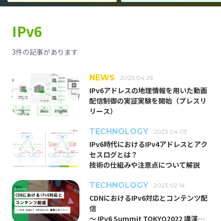
IPv6
TOP
3件の記事があります
TECHNOLOGY
NEWS
2023.04.26
IPv6アドレスの地理情報を用いた動画
PEOPLE
配信制御の実証実験を開始（プレスリ
リース）
CULTURE
TECHNOLOGY
2023.04.05
IPv6時代におけるIPv4アドレスとアク
NEWS/EVENTS
セスログとは？
技術の仕組みや注意点について解説
ABOUT US
TECHNOLOGY
2023.02.14
CDNにおけるIPv6対応とコンテンツ配
事業紹介
信
エンジニア組織が目指すもの
〜 IPv6 Summit TOKYO2022 講演レ