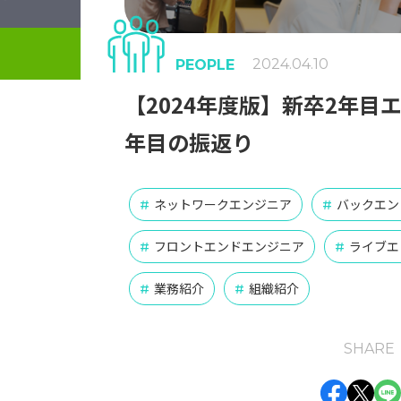
2024.04.10
PEOPLE
【2024年度版】新卒2年目
年目の振返り
ネットワークエンジニア
バックエン
#
#
フロントエンドエンジニア
ライブエ
#
#
業務紹介
組織紹介
#
#
SHARE
Face
Twi
L