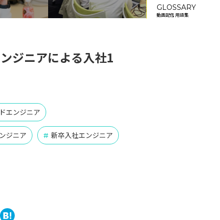
GLOSSARY
動画配信 用語集
エンジニアによる入社1
ドエンジニア
ンジニア
新卒入社エンジニア
#
book
tter
ine
Hatena