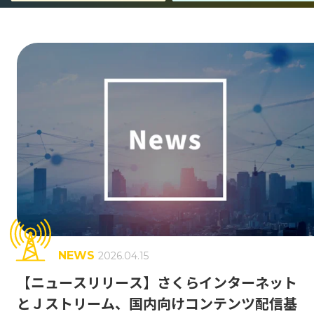
事業紹介
エンジニア組織が目指すもの
Jストリーム・技術の歴史
キャリア形成
働く環境
GLOSSARY
動画配信 用語集
NEWS
2026.04.15
CDN
J-Stream CDNext
J-Stream Cloud
#
#
#
【ニュースリリース】さくらインターネット
とＪストリーム、国内向けコンテンツ配信基
J-Stream Equipmedia
SaaSサービス
#
#