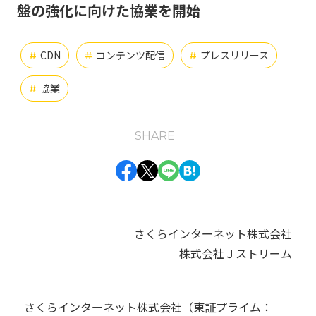
盤の強化に向けた協業を開始
インフラエンジニア
オンプレミス
お知らせ
#
#
#
CDN
コンテンツ配信
プレスリリース
#
#
#
クラウド
チャレンジ
#
#
協業
#
バックエンドエンジニア
#
フロントエンドエンジニア
仕事の醍醐味
#
#
SHARE
動画
業務紹介
組織の魅力
組織体制
#
#
#
#
開発環境
#
さくらインターネット株式会社
タグ一覧
株式会社Ｊストリーム
さくらインターネット株式会社（東証プライム：