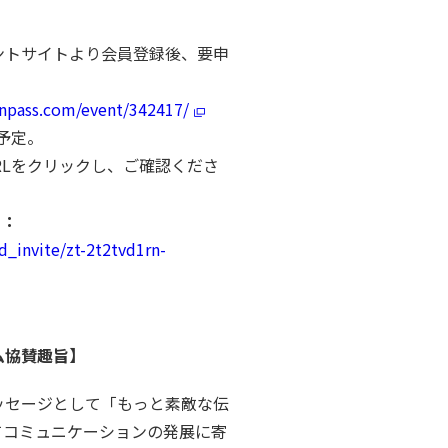
ントサイトより会員登録後、要申
nnpass.com/event/342417/
知予定。
」URLをクリックし、ご確認くださ
）：
d_invite/zt-2t2tvd1rn-
ム協賛趣旨】
ッセージとして「もっと素敵な伝
てコミュニケーションの発展に寄