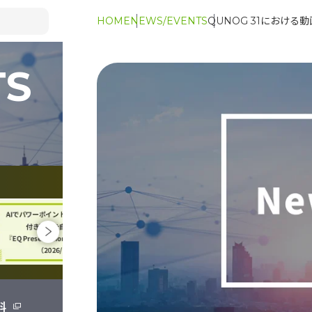
HOME
NEWS/EVENTS
QUNOG 31におけ
TS
料