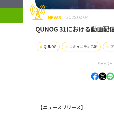
2025.03.04
NEWS
QUNOG 31における動画
QUNOG
コミュニティ活動
プ
#
#
#
SHARE
Face
Twi
L
【ニュースリリース】