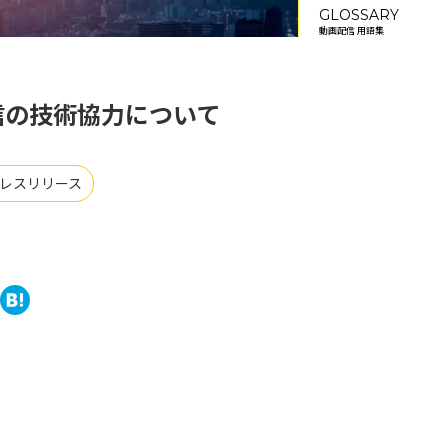
GLOSSARY
動画配信 用語集
配信の技術協力について
レスリリース
book
tter
ine
Hatena