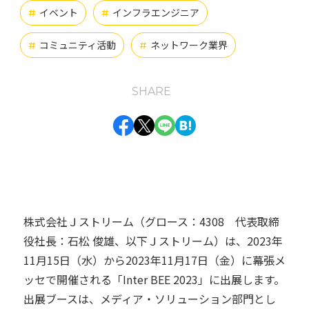
イベント
インフラエンジニア
#
#
インフラエンジニア
オンプレミス
お知らせ
#
#
#
コミュニティ活動
ネットワーク業界
#
#
クラウド
チャレンジ
#
#
バックエンドエンジニア
#
SHARE
フロントエンドエンジニア
仕事の醍醐味
#
#
動画
業務紹介
組織の魅力
組織体制
#
#
#
#
開発環境
#
株式会社Ｊストリーム（グロース：4308 代表取締
タグ一覧
役社長：石松 俊雄、以下Ｊストリーム）は、2023年
11月15日（水）から2023年11月17日（金）に幕張メ
ッセで開催される「Inter BEE 2023」に出展します。
出展ブースは、メディア・ソリューション部門とし