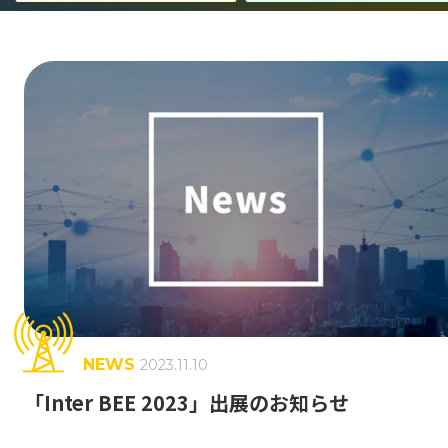
事業紹介
エンジニア組織が目指すもの
Jストリーム・技術の歴史
キャリア形成
働く環境
GLOSSARY
動画配信 用語集
NEWS
2023.11.10
CDN
J-Stream CDNext
J-Stream Cloud
#
#
#
「Inter BEE 2023」出展のお知らせ
J-Stream Equipmedia
SaaSサービス
#
#