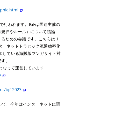
apnic.html
京都で行われます。IGFは国連主催の
の規律やルール）について議論
するための会議です。こちらはＪ
ンターネットトラヒック流通効率化
加している海賊版マンガサイト対
です。
となって運営しています
/
nt/igf-2023
ら始まって、今年はインターネットに関