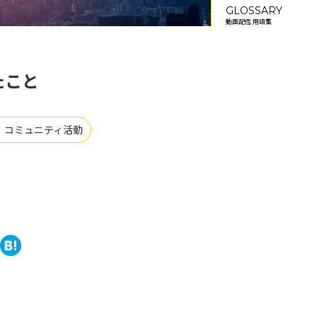
GLOSSARY
動画配信 用語集
たこと
コミュニティ活動
#
book
tter
ine
Hatena