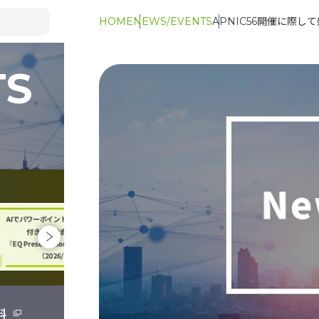
HOME
NEWS/EVENTS
APNIC56開催に際し
TS
料