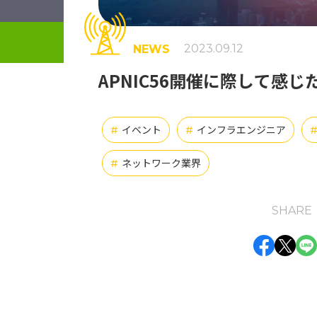
2023.09.12
NEWS
APNIC56開催に際して感じ
イベント
インフラエンジニア
#
#
ネットワーク業界
#
SHARE
Face
Twi
L