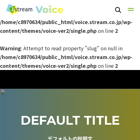
Warning
: Undefined array key 0 in
/home/c8970634/public_html/voice.stream.co.jp/wp-
content/themes/voice-ver2/single.php
on line
2
Warning
: Attempt to read property "slug" on null in
/home/c8970634/public_html/voice.stream.co.jp/wp-
content/themes/voice-ver2/single.php
on line
2
TOP
DEFAULT TITLE
TECHNOLOGY
デフォルトの説明文