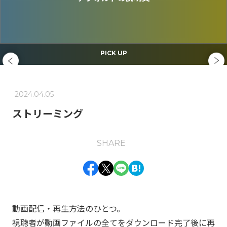
PEOPLE
CULTURE
PICK UP
NEWS / EVENT
2024.04.05
ABOUT US
ストリーミング
事業紹介
エンジニア組織が目指すもの
SHARE
Jストリーム・技術の歴史
キャリア形成
働く環境
GLOSSARY
動画配信・再生方法のひとつ。
動画配信 用語集
視聴者が動画ファイルの全てをダウンロード完了後に再