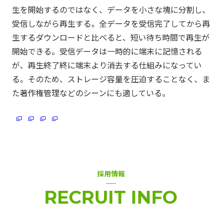
生を開始するのではなく、データを小さな塊に分割し、
受信しながら再生する。全データを受信完了してから再
生するダウンロードと比べると、短い待ち時間で再生が
開始できる。受信データは一時的に端末に記憶される
が、再生終了終に端末より消去する仕組みになってい
る。そのため、ストレージ容量を圧迫することなく、ま
CDN
J-Stream CDNext
J-Stream Cloud
#
#
#
た著作権管理などのシーンにも適している。
J-Stream Equipmedia
SaaSサービス
#
#
インフラエンジニア
オンプレミス
お知らせ
#
#
#
クラウド
チャレンジ
#
#
採用情報
バックエンドエンジニア
#
RECRUIT INFO
フロントエンドエンジニア
仕事の醍醐味
#
#
動画
業務紹介
組織の魅力
組織体制
#
#
#
#