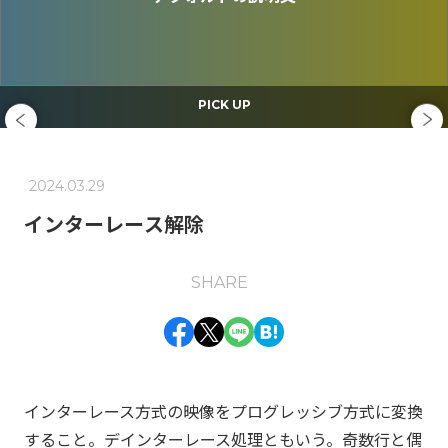
PEOPLE
CULTURE
PICK UP
NEWS / EVENT
2024.03.29
ABOUT US
インターレース解除
事業紹介
エンジニア組織が目指すもの
SHARE
Jストリーム・技術の歴史
キャリア形成
働く環境
GLOSSARY
インターレース方式の映像をプログレッシブ方式に変換
動画配信 用語集
すること。デインターレース処理ともいう。奇数行と偶