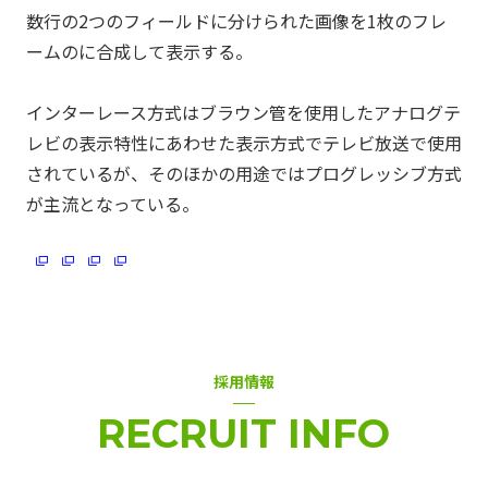
数行の2つのフィールドに分けられた画像を1枚のフレ
ームのに合成して表示する。
インターレース方式はブラウン管を使用したアナログテ
レビの表示特性にあわせた表示方式でテレビ放送で使用
されているが、そのほかの用途ではプログレッシブ方式
CDN
J-Stream CDNext
J-Stream Cloud
#
#
#
が主流となっている。
J-Stream Equipmedia
SaaSサービス
#
#
インフラエンジニア
オンプレミス
お知らせ
#
#
#
クラウド
チャレンジ
#
#
採用情報
バックエンドエンジニア
#
RECRUIT INFO
フロントエンドエンジニア
仕事の醍醐味
#
#
動画
業務紹介
組織の魅力
組織体制
#
#
#
#