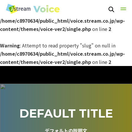
Warning
: Undefined array key 0 in
/home/c8970634/public_html/voice.stream.co.jp/wp-
content/themes/voice-ver2/single.php
on line
2
Warning
: Attempt to read property "slug" on null in
/home/c8970634/public_html/voice.stream.co.jp/wp-
content/themes/voice-ver2/single.php
on line
2
TOP
DEFAULT TITLE
TECHNOLOGY
デフォルトの説明文