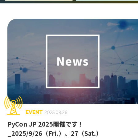
事業紹介
エンジニア組織が目指すもの
Jストリーム・技術の歴史
キャリア形成
働く環境
GLOSSARY
動画配信 用語集
EVENT
2025.09.26
CDN
J-Stream CDNext
J-Stream Cloud
#
#
#
PyCon JP 2025開催です！
_2025/9/26（Fri.）、27（Sat.）
J-Stream Equipmedia
SaaSサービス
#
#