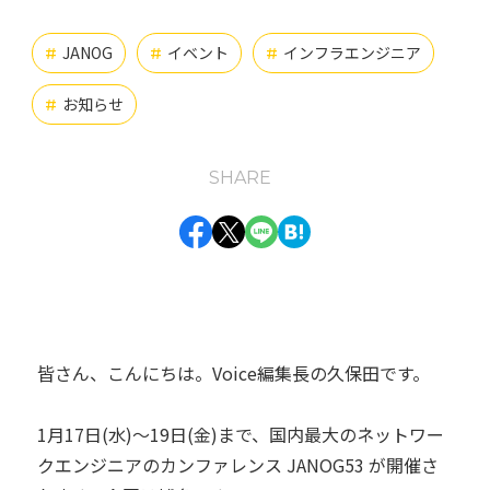
インフラエンジニア
オンプレミス
お知らせ
#
#
#
JANOG
イベント
インフラエンジニア
#
#
#
クラウド
チャレンジ
#
#
お知らせ
#
バックエンドエンジニア
#
SHARE
フロントエンドエンジニア
仕事の醍醐味
#
#
Facebook
Twitter
Line
Hatena
動画
業務紹介
組織の魅力
組織体制
#
#
#
#
開発環境
#
タグ一覧
皆さん、こんにちは。Voice編集長の久保田です。
1月17日(水)～19日(金)まで、国内最大のネットワー
クエンジニアのカンファレンス JANOG53 が開催さ