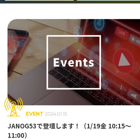
事業紹介
エンジニア組織が目指すもの
Jストリーム・技術の歴史
キャリア形成
働く環境
GLOSSARY
動画配信 用語集
EVENT
2024.01.15
CDN
J-Stream CDNext
J-Stream Cloud
#
#
#
JANOG53で登壇します！（1/19金 10:15～
11:00）
J-Stream Equipmedia
SaaSサービス
#
#