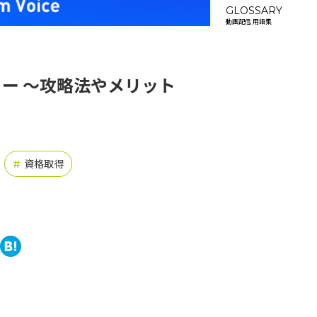
GLOSSARY
動画配信 用語集
ー ～攻略法やメリット
資格取得
#
book
tter
ine
Hatena