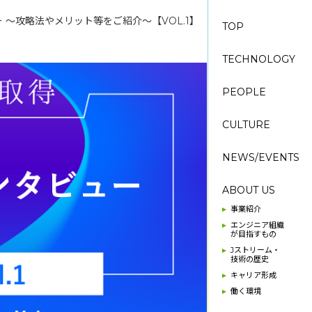
 ～攻略法やメリット等をご紹介～【VOL.1】
TOP
TECHNOLOGY
PEOPLE
CULTURE
NEWS/EVENTS
ABOUT US
事業紹介
エンジニア組織
が目指すもの
Jストリーム・
技術の歴史
キャリア形成
働く環境